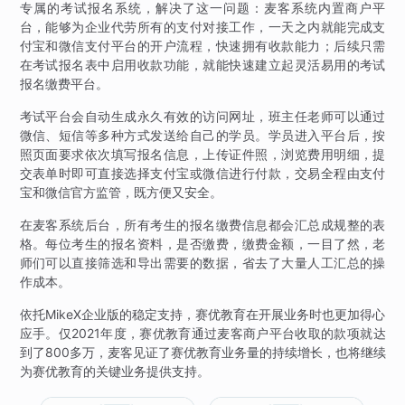
专属的考试报名系统，解决了这一问题：麦客系统内置商户平
台，能够为企业代劳所有的支付对接工作，一天之内就能完成支
付宝和微信支付平台的开户流程，快速拥有收款能力；后续只需
在考试报名表中启用收款功能，就能快速建立起灵活易用的考试
报名缴费平台。
考试平台会自动生成永久有效的访问网址，班主任老师可以通过
微信、短信等多种方式发送给自己的学员。学员进入平台后，按
照页面要求依次填写报名信息，上传证件照，浏览费用明细，提
交表单时即可直接选择支付宝或微信进行付款，交易全程由支付
宝和微信官方监管，既方便又安全。
在麦客系统后台，所有考生的报名缴费信息都会汇总成规整的表
格。每位考生的报名资料，是否缴费，缴费金额，一目了然，老
师们可以直接筛选和导出需要的数据，省去了大量人工汇总的操
作成本。
依托MikeX企业版的稳定支持，赛优教育在开展业务时也更加得心
应手。仅2021年度，赛优教育通过麦客商户平台收取的款项就达
到了800多万，麦客见证了赛优教育业务量的持续增长，也将继续
为赛优教育的关键业务提供支持。