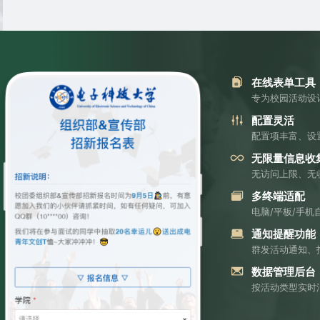
在线表单工具
专为校园活动设
配置灵活
配置项丰富、设
无限量信息收
无访问上限、无
多终端适配
电脑/平板/手
通知提醒功能
群发活动通知、
数据管理后台
按活动类型实时