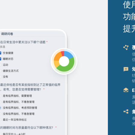
使
功
提