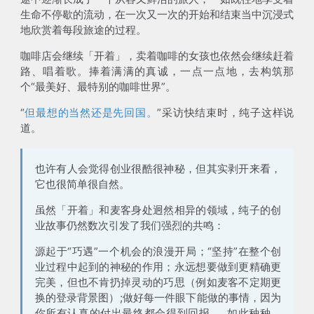
生命不停歇的流动，在一次又一次的开始和结束当中沉浸式
地欣赏着每段旅途的过程。
咖啡店会继续「开着」，卖着咖啡的女孩也依然会继续赶着
路、唱着歌。捧着满满的真诚，一点一点地，去构筑那
个“最美好、最特别的咖啡世界”。
“
但最想的当然还是先回国。
”采访快结束时，纯子这样说
道。
也许有人会觉得创业很酷很神秘，但其实剥开来看，
它也很简单很自然。
虽然「开着」和麦客身处迥然相异的领域，纯子的创
业故事仍然数次引发了我们强烈的共鸣：
源起于“巧遇”一个机会的浪漫开局；“坚持”在整个创
业过程中起到的神秘的作用；永远想要做到更精确更
完美，但也不肯扔掉灵动的巧思（例如麦客不定期更
换的登录背景图）;做好每一件眼下能做的事情，因为
你所有认真的付出最终都会得到回报......如此种种，