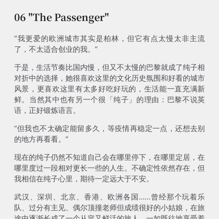
06 "The Passenger"
“我更爱的欧洲城市其实是柏林，但它有点太慢太非主流
了，不太适合创业的我。”
于是，生活节奏比国内慢，但又不太慢的巴黎就成了纯子相
对折中的选择，她很喜欢这里的文化历史氛围和好看的城市
风景，更喜欢这里有太多好吃好玩的，生活能一直充满新
鲜。当然其中也有另一个很「纯子」的理由：巴黎不说英
语，正好锻炼语言。
“但我也不太确定能留多久，等疫情再稳定一点，还想去别
的地方再看看。”
现在的纯子仍然不知道自己会在哪里停下，在哪里定居，在
哪里度过一段相对更长一些的人生。不确定性依然存在，但
我相信在纯子心里，期待一定远大于不安。
武汉、深圳、北京、香港、欧洲各国......曾经那个玩着乐
队、过分有主见、偶尔顶撞老师但成绩很好的小姑娘，在旅
途中逐渐长成了一个从容又鲜活的旅人，一如既往地享受着