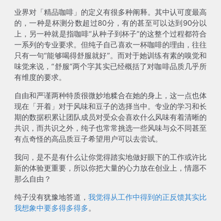
业界对「精品咖啡」的定义有很多种阐释。其中认可度最高
的，一种是杯测分数超过80分，有的甚至可以达到90分以
上，另一种就是指咖啡“从种子到杯子”的这整个过程都符合
一系列的专业要求。但纯子自己喜欢一杯咖啡的理由，往往
只有一句“能够喝得舒服就好”。而对于她训练有素的嗅觉和
味觉来说，“舒服”两个字其实已经概括了对咖啡品质几乎所
有维度的要求。
自由和严谨两种特质很微妙地糅合在她的身上，这一点也体
现在「开着」对于风味和豆子的选择当中。专业的学习和长
期的数据积累让团队成员对受众会喜欢什么风味有着清晰的
共识，而共识之外，纯子也常常挑选一些风味与众不同甚至
有点奇怪的高品质豆子希望用户可以去尝试。
我问，是不是有什么让你觉得踏实地做好眼下的工作或许比
新的体验更重要，所以你把大量的心力放在创业上，情愿不
那么自由？
纯子没有犹豫地答道，
我觉得从工作中得到的正反馈其实比
我想象中要多得多得多
。