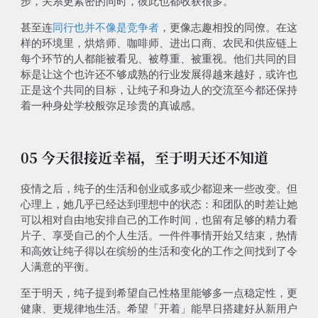
步，关系更紧密的同时，彼此也都收获很多。
甚至连
同行也并不像是竞争者
，更像志趣相投的同僚。在这
样的环境里，烘焙师、咖啡师、进出口商、农民和供应链上
每个环节的人都能被看见、被尊重、被重视。他们共同的目
标是让这个也许还不够成熟的行业发展得越来越好，或许也
正是这个共同的目标，让纯子和身边人的交流至今都还保持
着一种身处学校般弥足珍贵的真诚感。
05 今天很接近幸福，至于明天还不知道
疫情之后，纯子的生活和创业或多或少都迎来一些改变。但
心理上，她几乎已经达到理想中的状态：和团队的时差让她
可以相对自由地安排自己的工作时间，也留有足够的精力看
片子、享受自己的个人生活。一件件事情开始又结束，热情
和高效让纯子得以在缤纷的生活和变化的工作之间找到了令
人满意的平衡。
至于明天，纯子提到希望自己性格里能够多一点稳定性，更
健康、更规律地生活。希望「开着」能早日搭建好从新用户