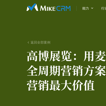

能力
行
返回全部案例

高博展览：
用麦
全周期营销方案
营销最大价值