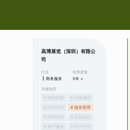
高博展览（深圳）有限公
司
行业
使用麦客
商务服务
5
年 +
关键场景
# 网络投票
# 问卷调研
# 考试测评
# 报名管理
# 招聘培训
# 在线收款
# 客户服务
# 用户运营