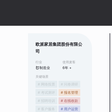
欧派家居集团股份有限公
司
行业
使用麦客
制造业
6
年 +
关键场景
# 网络投票
# 问卷调研
# 考试测评
# 报名管理
# 招聘培训
# 在线收款
# 客户服务
# 用户运营