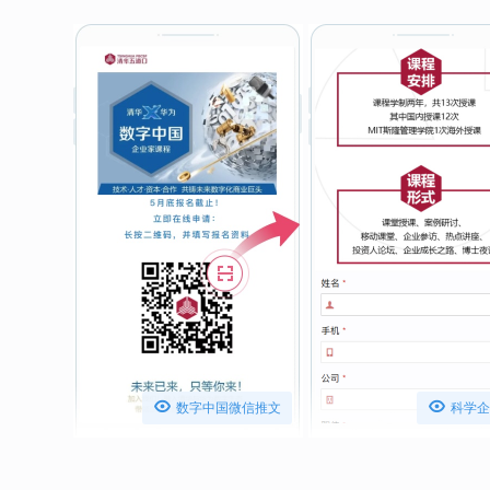


数字中国微信推文
科学企