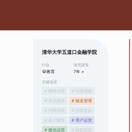
清华大学五道口金融学院
行业
使用麦客
教育
7
年 +
关键场景
# 网络投票
# 问卷调研
# 考试测评
# 报名管理
# 招聘培训
# 在线收款
# 客户服务
# 用户运营
# 微信运营
# 商机线索