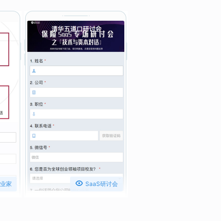

业家
SaaS研讨会