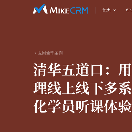

能力
行
返回全部案例

清华五道口：
用
理线上线下多系
化学员听课体验