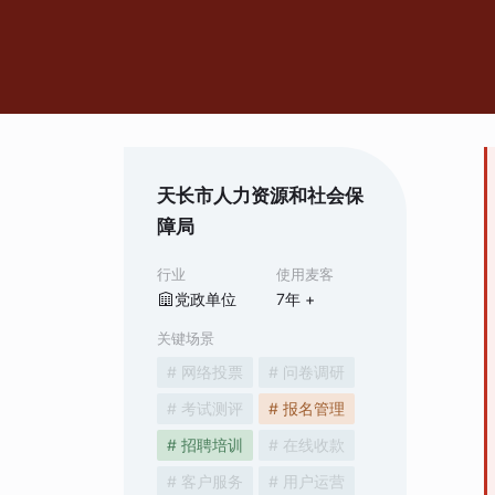
天长市人力资源和社会保
障局
行业
使用麦客
党政单位
7
年 +
关键场景
# 网络投票
# 问卷调研
# 考试测评
# 报名管理
# 招聘培训
# 在线收款
# 客户服务
# 用户运营